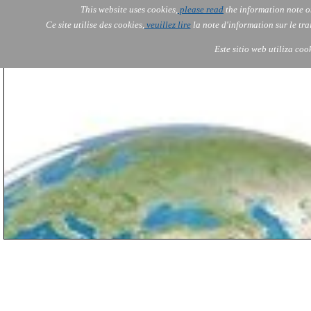
This website uses cookies,
please read
the information note o
AOLONE
Services
Ce site utilise des cookies,
veuillez lire
la note d'information sur le tr
AOLONE ® PACK EXPORT 
EUROPE
Este sitio web utiliza coo