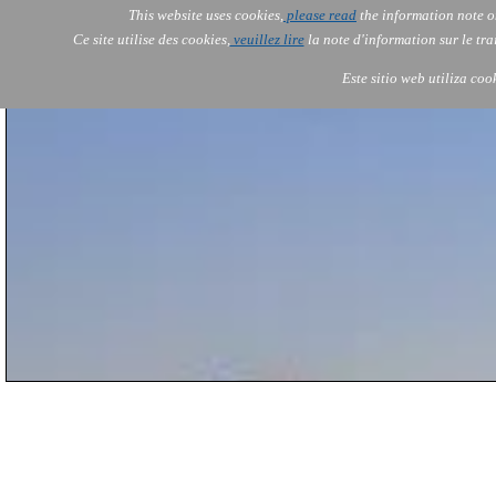
This website uses cookies,
please read
the information note o
AOLONE
Services
Ce site utilise des cookies,
veuillez lire
la note d'information sur le tr
AOLONE ® PACK EXPORT 
EUROPE
Este sitio web utiliza coo