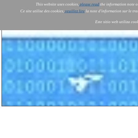
This website uses cookies,
please read
the information note o
AOLONE
Services
Ce site utilise des cookies,
veuillez lire
la note d'information sur le tr
AOLONE ® PACK EXPORT 
EUROPE
Este sitio web utiliza coo