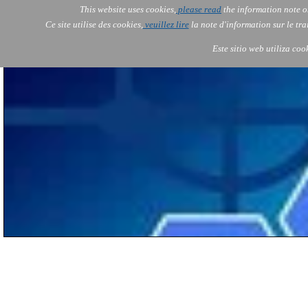
This website uses cookies,
please read
the information note o
AOLONE
Services
Ce site utilise des cookies,
veuillez lire
la note d'information sur le tr
AOLONE ® PACK EXPORT 
EUROPE
Este sitio web utiliza coo